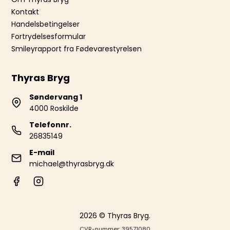
Kontakt
Handelsbetingelser
Fortrydelsesformular
Smileyrapport fra Fødevarestyrelsen
Thyras Bryg
Søndervang 1
4000 Roskilde
Telefonnr.
26835149
E-mail
michael@thyrasbryg.dk
2026 © Thyras Bryg.
CVR-nummer: 39571080