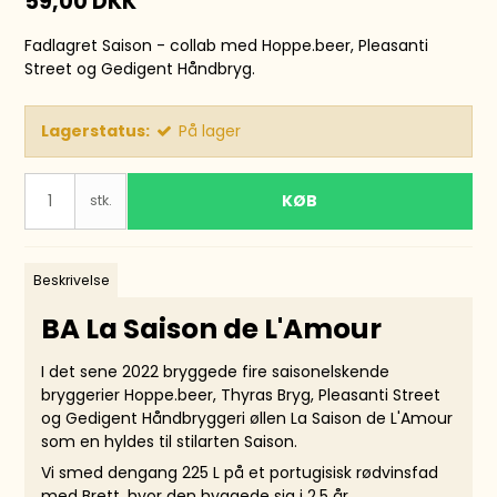
59,00 DKK
Fadlagret Saison - collab med Hoppe.beer, Pleasanti
Street og Gedigent Håndbryg.
Lagerstatus:
På lager
KØB
stk.
Beskrivelse
BA La Saison de L'Amour
I det sene 2022 bryggede fire saisonelskende
bryggerier Hoppe.beer, Thyras Bryg, Pleasanti Street
og Gedigent Håndbryggeri øllen La Saison de L'Amour
som en hyldes til stilarten Saison.
Vi smed dengang 225 L på et portugisisk rødvinsfad
med Brett, hvor den hyggede sig i 2.5 år.