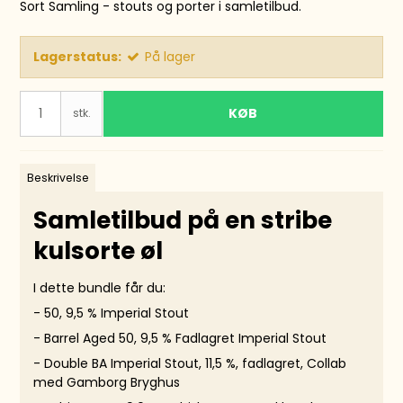
Sort Samling - stouts og porter i samletilbud.
Lagerstatus:
På lager
KØB
stk.
Beskrivelse
Samletilbud på en stribe
kulsorte øl
I dette bundle får du:
-
50, 9,5 % I
mperial Stout
-
Barrel Aged 50
, 9,5 % Fadlagret Imperial Stout
-
Double BA Imperial Stout
, 11,5 %, fadlagret, Collab
med Gamborg Bryghus